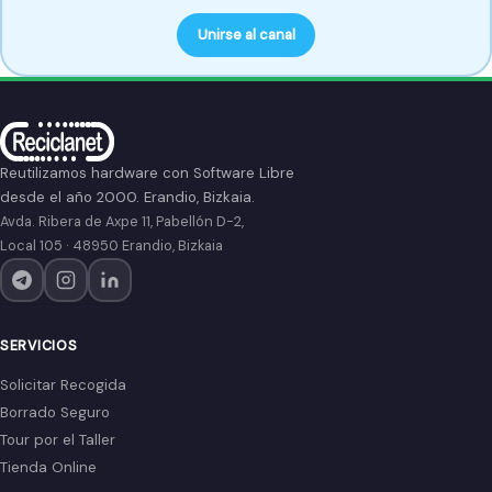
Unirse al canal
Pie de página
Reutilizamos hardware con Software Libre
desde el año 2000. Erandio, Bizkaia.
Avda. Ribera de Axpe 11, Pabellón D-2,
Local 105 · 48950 Erandio, Bizkaia
SERVICIOS
Solicitar Recogida
Borrado Seguro
Tour por el Taller
Tienda Online