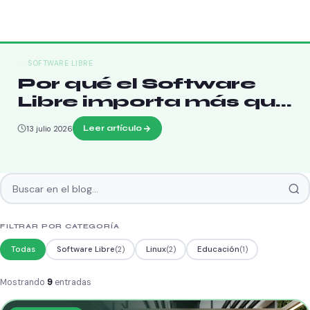
SOFTWARE LIBRE
Por qué el Software
Libre importa más que
nunca
Leer artículo
13 julio 2026
Buscar en el blog
Blog de Reciclanet
FILTRAR POR CATEGORÍA
Todas
Software Libre
Linux
Educación
(2)
(2)
(1)
Mostrando
9
entradas