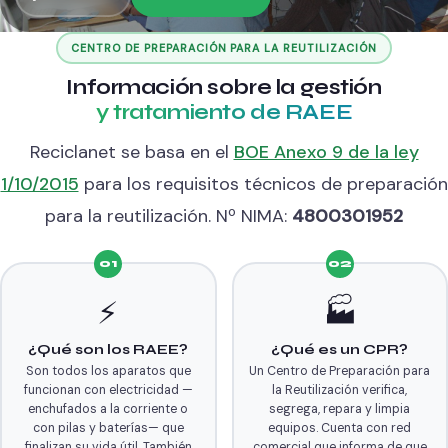
CENTRO DE PREPARACIÓN PARA LA REUTILIZACIÓN
Información sobre la gestión
y tratamiento de RAEE
Reciclanet se basa en el
BOE Anexo 9 de la ley
1/10/2015
para los requisitos técnicos de preparación
para la reutilización. Nº NIMA:
4800301952
01
02
⚡
🏭
¿Qué son los RAEE?
¿Qué es un CPR?
Son todos los aparatos que
Un Centro de Preparación para
funcionan con electricidad —
la Reutilización verifica,
enchufados a la corriente o
segrega, repara y limpia
con pilas y baterías— que
equipos. Cuenta con red
finalizan su vida útil. También
comercial que informa de que