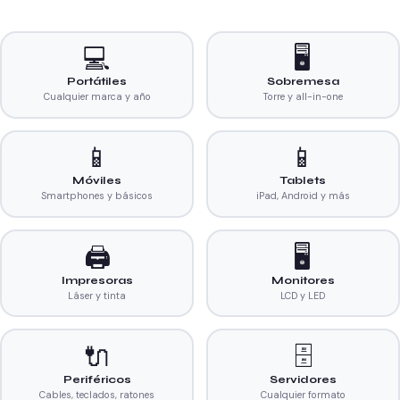
💻
🖥️
Portátiles
Sobremesa
Cualquier marca y año
Torre y all-in-one
📱
📱
Móviles
Tablets
Smartphones y básicos
iPad, Android y más
🖨️
🖥️
Impresoras
Monitores
Láser y tinta
LCD y LED
🔌
🗄️
Periféricos
Servidores
Cables, teclados, ratones
Cualquier formato