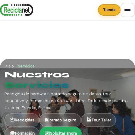
Tienda
Inicio
Servicios
Nuestros
Servicios
Recogida de hardware, borrado seguro de datos, tour
educativo y formación en Software Libre. Todo desde nuestro
taller en Erandio, Bizkaia.
📦
🔒
🏭
Recogidas
Borrado Seguro
Tour Taller
🎓
✉️
Formación
Solicitar ahora